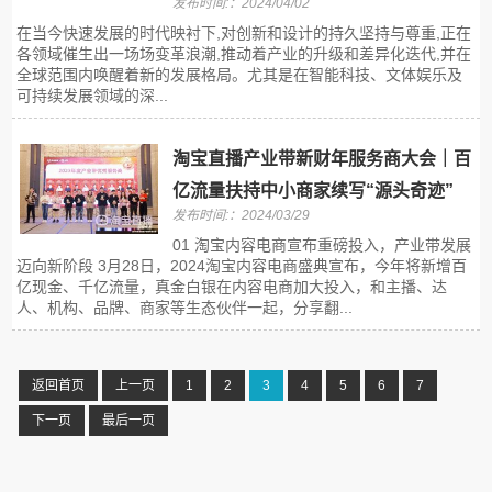
发布时间:：2024/04/02
在当今快速发展的时代映衬下,对创新和设计的持久坚持与尊重,正在
各领域催生出一场场变革浪潮,推动着产业的升级和差异化迭代,并在
全球范围内唤醒着新的发展格局。尤其是在智能科技、文体娱乐及
可持续发展领域的深...
淘宝直播产业带新财年服务商大会｜百
亿流量扶持中小商家续写“源头奇迹”
发布时间:：2024/03/29
01 淘宝内容电商宣布重磅投入，产业带发展
迈向新阶段 3月28日，2024淘宝内容电商盛典宣布，今年将新增百
亿现金、千亿流量，真金白银在内容电商加大投入，和主播、达
人、机构、品牌、商家等生态伙伴一起，分享翻...
返回首页
上一页
1
2
3
4
5
6
7
下一页
最后一页