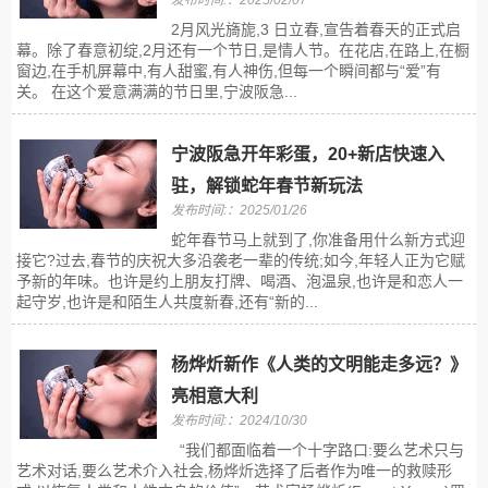
发布时间:：2025/02/07
2月风光旖旎,3 日立春,宣告着春天的正式启
幕。除了春意初绽,2月还有一个节日,是情人节。在花店,在路上,在橱
窗边,在手机屏幕中,有人甜蜜,有人神伤,但每一个瞬间都与“爱”有
关。 在这个爱意满满的节日里,宁波阪急...
宁波阪急开年彩蛋，20+新店快速入
驻，解锁蛇年春节新玩法
发布时间:：2025/01/26
蛇年春节马上就到了,你准备用什么新方式迎
接它?过去,春节的庆祝大多沿袭老一辈的传统;如今,年轻人正为它赋
予新的年味。也许是约上朋友打牌、喝酒、泡温泉,也许是和恋人一
起守岁,也许是和陌生人共度新春,还有“新的...
杨烨炘新作《人类的文明能走多远？》
亮相意大利
发布时间:：2024/10/30
“我们都面临着一个十字路口:要么艺术只与
艺术对话,要么艺术介入社会,杨烨炘选择了后者作为唯一的救赎形