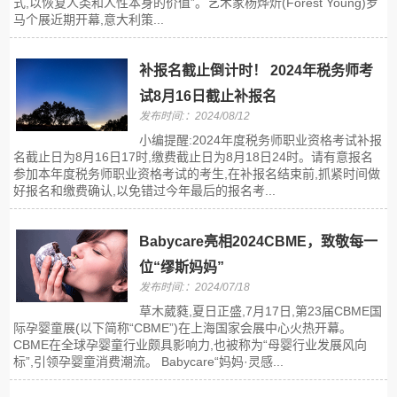
式,以恢复人类和人性本身的价值”。艺术家杨烨炘(Forest Young)罗
马个展近期开幕,意大利策...
补报名截止倒计时！ 2024年税务师考
试8月16日截止补报名
发布时间:：2024/08/12
小编提醒:2024年度税务师职业资格考试补报
名截止日为8月16日17时,缴费截止日为8月18日24时。请有意报名
参加本年度税务师职业资格考试的考生,在补报名结束前,抓紧时间做
好报名和缴费确认,以免错过今年最后的报名考...
Babycare亮相2024CBME，致敬每一
位“缪斯妈妈”
发布时间:：2024/07/18
草木葳蕤,夏日正盛,7月17日,第23届CBME国
际孕婴童展(以下简称“CBME”)在上海国家会展中心火热开幕。
CBME在全球孕婴童行业颇具影响力,也被称为“母婴行业发展风向
标”,引领孕婴童消费潮流。 Babycare“妈妈·灵感...