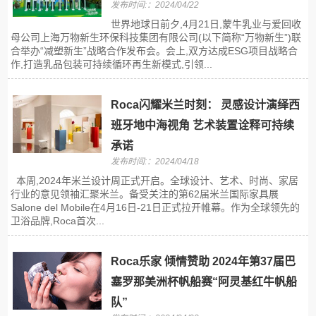
发布时间:：2024/04/22
世界地球日前夕,4月21日,蒙牛乳业与爱回收
母公司上海万物新生环保科技集团有限公司(以下简称“万物新生”)联
合举办“减塑新生”战略合作发布会。会上,双方达成ESG项目战略合
作,打造乳品包装可持续循环再生新模式,引领...
Roca闪耀米兰时刻： 灵感设计演绎西
班牙地中海视角 艺术装置诠释可持续
承诺
发布时间:：2024/04/18
本周,2024年米兰设计周正式开启。全球设计、艺术、时尚、家居
行业的意见领袖汇聚米兰。备受关注的第62届米兰国际家具展
Salone del Mobile在4月16日-21日正式拉开帷幕。作为全球领先的
卫浴品牌,Roca首次...
Roca乐家 倾情赞助 2024年第37届巴
塞罗那美洲杯帆船赛“阿灵基红牛帆船
队”