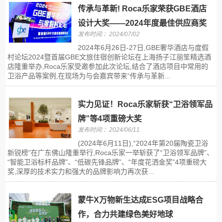
传承与革新! Roca乐家荣获GBE酒店
设计大奖——2024年度最佳供应商奖
发布时间:：2024/07/02
2024年6月26日-27日,GBE奢华酒店与度假
村论坛2024暨首届GBE文旅住宿创新论坛在上海扬子江丽笙精选酒
店隆重举办,Roca乐家受邀参加此次论坛,结合了酒店项目中常用的
卫浴产品等案例,在现场为与会嘉宾带来“传承与革新...
实力见证！Roca乐家斩获“卫浴领军品
牌”等4项重磅大奖
发布时间:：2024/06/11
(2024年6月11日),“2024年第20届陶瓷卫浴
新锐榜”在广东佛山隆重举行,Roca乐家一举斩获了“卫浴领军品牌”、
“智能卫浴标杆品牌”、“低碳先锋品牌”、“年度花洒金奖”4项重磅大
奖,深厚的技术实力和强大的品牌影响力再次获...
蒙牛X万物新生达成ESG项目战略合
作，合力共建绿色美好地球