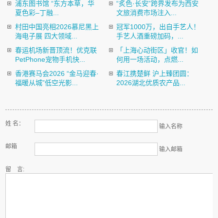
浦东图书馆 “东方本草，华
“炙色·长安”跨界发布为西安
夏色彩–丁融...
文旅消费市场注入...
村田中国亮相2026慕尼黑上
冠军1000万，出自手艺人！
海电子展 四大领域...
手艺人酒重磅加码，...
春运机场新晋顶流！优克联
「上海心动街区」收官！如
PetPhone宠物手机快...
何用一场活动，点燃...
香港赛马会2026 “金马迎春·
春江携楚鲜 沪上臻团圆：
福暖从城”低空光影...
2026湖北优质农产品...
姓 名：
输入名称
邮箱
输入邮箱
留 言: