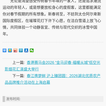
无论是渴望感受传统春节年味的一家人，还是追求潮流
运动的年轻人，或是想要放松身心的度假客，这里都能满足
你对春节假期的所有想象。新春将至，不妨到太仓阿尔卑斯
国际度假区，在璀璨花灯下许下心愿，在洁白雪道上放飞心
情，共同体验一个动静皆宜、传统与现代交织的冰雪中国
年。
上一篇:
香港赛马会2026 “金马迎春·福暖从城”低空光
影烟花汇演盛大举行
下一篇:
春江携楚鲜 沪上臻团圆：2026湖北优质农产
品品牌推介活动在上海启幕
发布时间: