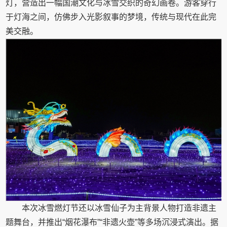
灯，营造出一幅国潮文化与冰雪交织的奇幻画卷。游客穿行
于灯海之间，仿佛步入光影叙事的梦境，传统与现代在此完
美交融。
本次冰雪燃灯节还以冰雪仙子为主背景人物打造非遗主
题舞台，并推出“烟花瀑布”“非遗火壶”等多场沉浸式演出。据