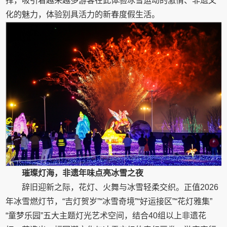
择，吸引着越来越多游客在此体验冰雪运动的激情、非遗文
化的魅力，体验别具活力的新春度假生活。
璀璨灯海，非遗年味点亮冰雪之夜
辞旧迎新之际，花灯、火舞与冰雪轻柔交织。正值2026
年冰雪燃灯节，“吉灯贺岁”“冰雪奇境”“好运接区”“花灯雅集”
“童梦乐园”五大主题灯光艺术空间，结合40组以上非遗花