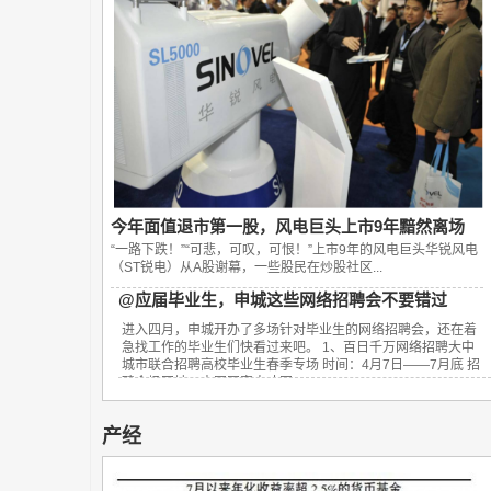
今年面值退市第一股，风电巨头上市9年黯然离场
“一路下跌！”“可悲，可叹，可恨！”上市9年的风电巨头华锐风电
（ST锐电）从A股谢幕，一些股民在炒股社区...
@应届毕业生，申城这些网络招聘会不要错过
进入四月，申城开办了多场针对毕业生的网络招聘会，还在着
急找工作的毕业生们快看过来吧。 1、百日千万网络招聘大中
城市联合招聘高校毕业生春季专场 时间：4月7日——7月底 招
聘会场网址：中国国家人才网...
产经