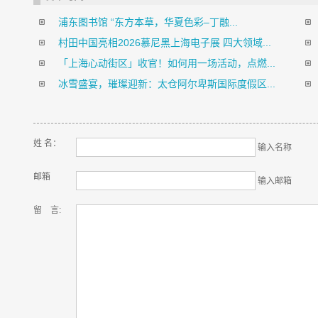
浦东图书馆 “东方本草，华夏色彩–丁融...
村田中国亮相2026慕尼黑上海电子展 四大领域...
「上海心动街区」收官！如何用一场活动，点燃...
冰雪盛宴，璀璨迎新：太仓阿尔卑斯国际度假区...
姓 名：
输入名称
邮箱
输入邮箱
留 言: