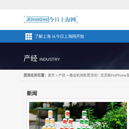
了解上海 从今日上海网开始
产经
INDUSTRY
您现在的位置：
首页
>
产经
>
春运机场新晋顶流！优克联PetPhon
新闻