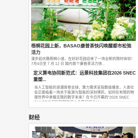
梧桐花园上新，BASAO康普茶快闪唤醒都市松弛
活力
漫步延庆路梧桐小道，在好好花园迎来了一场全新的限时体验！
7月4日至 7 月 12 日 国内首个康普茶活力快...
定义算电协同新范式：远景科技集团在2026 SNEC
重塑...
当人工智能的浪潮席卷全球，算力需求呈指数级爆发，人类社
会正面临着一场关于能源与智能的深刻博弈。如何在有限的物
理世界中承载无限的数字未来？在今日开幕的“2026 SNEC
SMART E 国际智慧能源大会暨展览会”上，...
财经