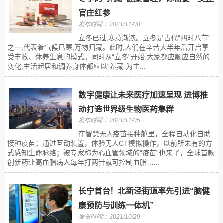
官庄红参
发布时间:：2021/11/08
立冬已过,寒意渐浓。立冬是古代“四时八节”
之一,代表着气候已寒,万物归藏。此时,人们在辛苦大半年后开启享
受丰收、休养生息的模式。同时从“立冬”开始,大家都应顺应自然的
变化,生活起居和调养身体都应以“养藏”为主...
数字健康让未来医疗加速呈现 进博推
动打造世界级生物医药集群
发布时间:：2021/11/05
在智慧无人疫苗接种舱里，全程自动化自助
接种疫苗；通过互动装置，体验无人CT模拟操作，以前所未有的方
式感知生命脉络；被专家称为心血管领域的“疫苗”也来了，全球首款
创新药让高血脂病人每年打两针就可控制血脂…...
长宁首台！北新泾街道率先引进“脑健
康预防与训练一体机”
发布时间:：2021/10/29