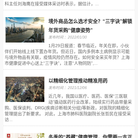
科主任刘海鹰在接受媒体采访时表示，据估计，...
境外商品怎么选才安全？“三字诀”解锁
年货采购“健康姿势”
发布时间:：2022/01/30
1月29日报道：春节临近，年关在即，小伙
伴们开始线上线下置办年货。但近日，国内多例本土病例显示可能
与境外物品有关联，疫情风险仍然存在。如何安全采买年货？上海
市健康促进中心送上“三字诀”，注意“人物同防”,...
以精细化管理推动精准用药
发布时间:：2021/12/06
近几年，我国以医疗、医药、医保“三医联
动”撬动医药行业改革，陆续实行药品带量采
购、医保谈判、DRG(疾病诊断相关分组)等新政，对医院的精细化
管理提出了新要求。 对此，上海市肺科医院副院长张哲民在接受采
访...
冬季的“养藏”健康管理，你需要一支正