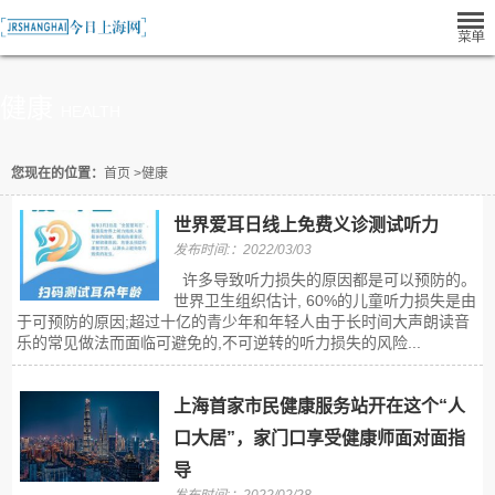
健康
HEALTH
您现在的位置：
首页
>
健康
世界爱耳日线上免费义诊测试听力
发布时间:：2022/03/03
许多导致听力损失的原因都是可以预防的。
世界卫生组织估计, 60%的儿童听力损失是由
于可预防的原因;超过十亿的青少年和年轻人由于长时间大声朗读音
乐的常见做法而面临可避免的,不可逆转的听力损失的风险...
上海首家市民健康服务站开在这个“人
口大居”，家门口享受健康师面对面指
导