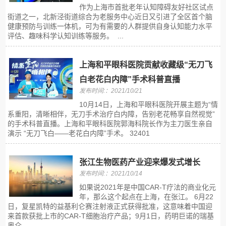
作为上海市首批老年认知障碍友好社区试点
街道之一，北新泾街道综合为老服务中心近日又引进了全区首个脑
健康预防与训练一体机，可为有需要的人群提供自身认知能力水平
评估、趣味科学认知训练等服务。 ...
上海和平眼科医院贡献收藏级“无刀飞
白老花白内障”手术科普直播
发布时间:：2021/10/21
10月14日，上海和平眼科医院开展主题为“情
系重阳，清晰相伴，无刀手术治疗白内障，告别老花畅享自然视觉”
的手术科普直播。上海和平眼科医院郭海科院长作为主刀医生亲自
演示 “无刀飞白——老花白内障”手术。 32401
张江生物医药产业迎来爆发式增长
发布时间:：2021/10/14
如果说2021年是中国CAR-T疗法的商业化元
年，那么这个起点在上海，在张江。 6月22
日，复星凯特的益基利仑赛注射液正式获得批准，这意味着中国迎
来首款获批上市的CAR-T细胞治疗产品；9月1日，药明巨诺的瑞基
奥仑...