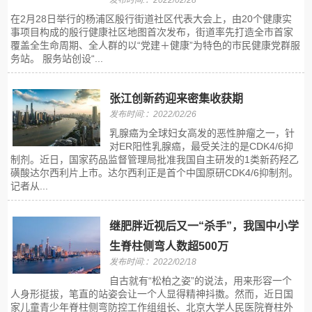
发布时间:：2022/02/28
在2月28日举行的杨浦区殷行街道社区代表大会上，由20个健康实
事项目构成的殷行健康社区地图首次发布，街道率先打造全市首家
覆盖全生命周期、全人群的以“党建＋健康”为特色的市民健康党群服
务站。 服务站创设“...
张江创新药迎来密集收获期
发布时间:：2022/02/26
乳腺癌为全球妇女高发的恶性肿瘤之一，针
对ER阳性乳腺癌，最受关注的是CDK4/6抑
制剂。近日，国家药品监督管理局批准我国自主研发的1类新药羟乙
磺酸达尔西利片上市。达尔西利正是首个中国原研CDK4/6抑制剂。
记者从...
继肥胖近视后又一“杀手”，我国中小学
生脊柱侧弯人数超500万
发布时间:：2022/02/18
自古就有“松柏之姿”的说法，用来形容一个
人身形挺拔，笔直的站姿会让一个人显得精神抖擞。然而，近日国
家儿童青少年脊柱侧弯防控工作组组长、北京大学人民医院脊柱外