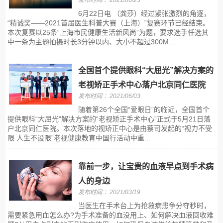
发布时间:：2021/06/23
6月22日电 （龚莎）经过紧张激烈的角逐，
“精诚奖——2021首届医生科普大赛（上海）”复赛环节已经结束。
本次复赛以25条“上海市民健康生活新风尚”为题，要求选手任选其
中一条为主题拍摄时长3分钟以内、大小不超过300M...
全国首个提供眼科“大屈光”解决方案的
老视矫正手术中心落户北京同仁医院
发布时间:：2021/06/03
随着第26个全国“爱眼日”的临近，全国首个
提供眼科“大屈光”解决方案的“老视矫正手术中心”正式于5月21日落
户北京同仁医院。本次落地的视矫正中心是由蔡司发起的“视力不受
限 人生不设限”老视健康教育中国行活动中重...
靠前一步，让宝贵的血液早点到手术病
人的身边
发布时间:：2021/03/19
当医生在手术台上为抢救病患争分夺秒时，
需要紧急用血怎么办?为手术准备的血没用上、如何解决血液回收难