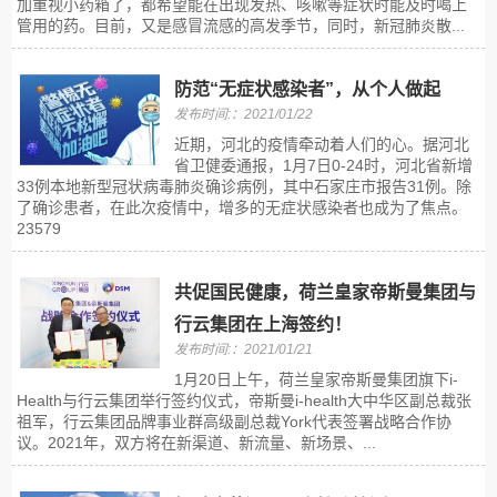
加重视小药箱了，都希望能在出现发热、咳嗽等症状时能及时喝上
管用的药。目前，又是感冒流感的高发季节，同时，新冠肺炎散...
防范“无症状感染者”，从个人做起
发布时间:：2021/01/22
近期，河北的疫情牵动着人们的心。据河北
省卫健委通报，1月7日0-24时，河北省新增
33例本地新型冠状病毒肺炎确诊病例，其中石家庄市报告31例。除
了确诊患者，在此次疫情中，增多的无症状感染者也成为了焦点。
23579
共促国民健康，荷兰皇家帝斯曼集团与
行云集团在上海签约！
发布时间:：2021/01/21
1月20日上午，荷兰皇家帝斯曼集团旗下i-
Health与行云集团举行签约仪式，帝斯曼i-health大中华区副总裁张
祖军，行云集团品牌事业群高级副总裁York代表签署战略合作协
议。2021年，双方将在新渠道、新流量、新场景、...