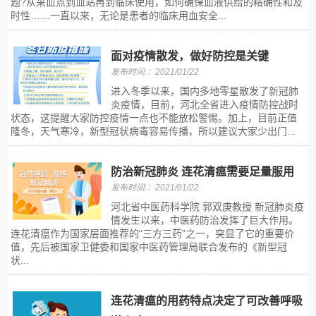
题?从采血点到血站再到临床使用，如何确保血液供给的精确性和及
时性……一直以来，无论是患者的临床用血安全...
面对疫情散发，做好防控是关键
发布时间:：2021/01/22
进入冬季以来，国内多地零星散发了新冠肺
炎疫情，目前，河北全省进入疫情防控战时
状态，这提醒大家防控疫情一点也不能放松警惕。加上，目前正值
隆冬，天气寒冷，新型冠状病毒容易传播，所以建议大家少出门...
防治新冠肺炎 连花清瘟需要足量服用
发布时间:：2021/01/22
河北省中医药科学院 郭双庚教授 新冠肺炎疫
情发生以来，中医药防治发挥了巨大作用。
连花清瘟作为国家层面推荐的“三方三药”之一，突显了它的重要价
值，先后被国家卫健委和国家中医药管理局联合发布的《新型冠
状...
连花清瘟的用药特点决定了可改善呼吸