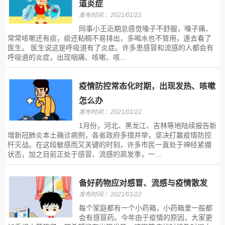
道炎症
发布时间:：2021/01/22
同事小王近期总感觉嗓子不舒服，嗓子痛、
常常咳嗽还有痰，痰还粘稠不易排出，多喝水也不管用，遂去看了
医生。 医生说这是呼吸道有了炎症。许多患感冒和流感的人都会有
呼吸道的炎症，出现咽痛、咳嗽、咳...
疫情防控常态化时期，出现发热、咳嗽
怎么办
发布时间:：2021/01/22
1月份，河北、黑龙江、吉林等地陆续报告新
增新冠肺炎本土确诊病例，各省政府多措并举，坚决打赢疫情防控
歼灭战。在这段敏感而又关键的时刻，许多市民一直处于神经紧绷
状态，加之目前正处于感冒、流感的高发季，一...
备好药物应对感冒、流感与疫情散发
发布时间:：2021/01/22
每个家庭都有一个小药箱，小药箱里一般都
会有感冒药。今年由于疫情的原因，大家更