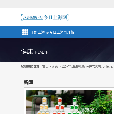
了解上海 从今日上海网开始
健康
HEALTH
您现在的位置：
首页
>
健康
>
120扩队伍提能级 医护志愿者共打硬仗
新闻