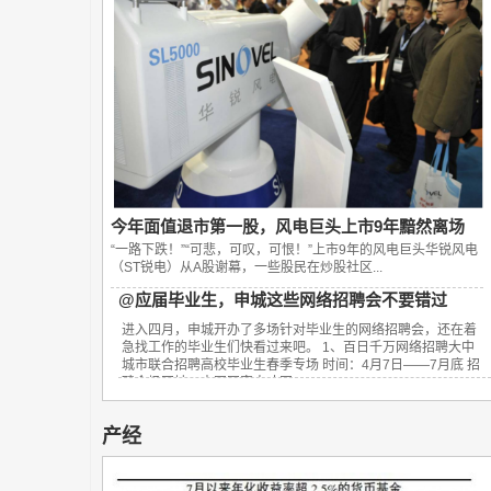
今年面值退市第一股，风电巨头上市9年黯然离场
“一路下跌！”“可悲，可叹，可恨！”上市9年的风电巨头华锐风电
（ST锐电）从A股谢幕，一些股民在炒股社区...
@应届毕业生，申城这些网络招聘会不要错过
进入四月，申城开办了多场针对毕业生的网络招聘会，还在着
急找工作的毕业生们快看过来吧。 1、百日千万网络招聘大中
城市联合招聘高校毕业生春季专场 时间：4月7日——7月底 招
聘会场网址：中国国家人才网...
产经