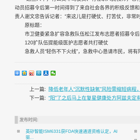
动员招募令后第一时间得到了来自社会各界的积极反馈和帮
责人谢文忠告诉记者：“来这儿是打硬仗、打苦仗，非常
原标题：
市卫健委紧急扩容急救队伍松江发布志愿者招募令后
120扩队伍提能级医护志愿者共打硬仗
急救人员“轻伤不下火线”，急救中心恳请市民，将
上一篇:
降低老年人“沉默性缺氧”风险需缩短病
下一篇:
“阳”了之后马上在复星健康处方阿兹夫定
发布时间:
英矽智能ISM6331获FDA快速通道资格认定，AI
驱...