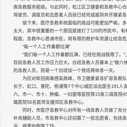
高急救服务能级。与此同时，松江区卫健委和急救中心也
驾驶员、调度员和志愿者人员就已经完成报到并开展紧急
接下来，医疗急救系统面临的挑战可能更加严峻。多
太大，其中很重要的一个原因是拨打了120的市民中，
程度，急救中心恳请市民，将有限的救护车资源让给急危
“每一个人工作量都拉满”
“我们每一个人工作量都拉满，已经在挑战极限了。
目前急救人员工作压力巨大。白班急救人员基本上“做六休
的急救人员，则是一个白班加一个夜班再休息一天。
为应对新冠病毒感染高峰，市卫健委紧急扩容急救队
长宁、虹口、普陀、杨浦等7个中心城区派出医生191
六、市一、市十、肿瘤、一妇婴等医院等15家三级医院
属医院56名医师支援郊区急救中心。
同时，市医疗急救中心对所有一线急救人员做了充分
补充辅助人员，市急救中心还招募了一些志愿者，包括急
运、病患抬抱等工作。