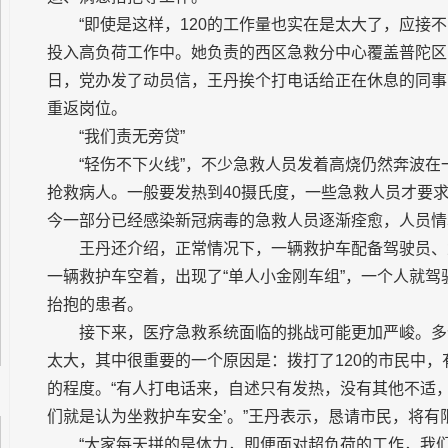
“即使是这样，120的工作量也实在是太大了，应接
投入高负荷工作中。她负责的西区急救分中心覆盖普陀区、
日，党办发了动员信，王丹挨个打电话给正在休息的同事
重返岗位。
“我们责无旁贷”
“轻伤不下火线”，不少急救人员发着高烧仍然奔波
抢救病人。一般要发热到40摄氏度，一些急救人员才要
今一部分已经感染新冠病毒的急救人员逐渐痊愈，人员情
王丹还介绍，正常情况下，一辆救护车配备驾驶员、
一辆救护车空着，出现了“单人小金刚车组”，一个人就
抬抱的患者。
接下来，医疗急救系统面临的挑战可能更加严峻。多
太大，其中很重要的一个原因是：拨打了120的市民中
的程度。“有人打电话来，自述只有发热，没有其他不适
们就是认为坐救护车安全’。”王丹表示，恳请市民，将
“大家每天拼的是体力，即便面对超负荷的工作，我