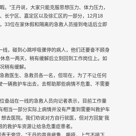
不暇。”王丹说，大家只能克服思想压力、体力压力，
长宁区、嘉定区以及徐汇区的一部分，12月18
，33位在家休假和隔离的急救人员接到电话后立即
在一线，碰到心跳呼吸骤停的病人，他们还要奋不顾身
求休息一两天，稍有缓解后立刻回到工作岗位上。如
况稍有缓解。
急救医生、急救员各一名，但现在，为了不让任何
驾驶一辆救护车出去，去帮助那些病情不危重、不需要
位奋战在一线的急救人员向记者表示，目前工作量
，有相当一部分实际上病情并没有严重到需要叫救护车
，想去医院。我们劝说对方自行就医，但对方回复‘我
有限的救护车资源让给急危重症患者。
们责无旁贷。”王丹的声音疲惫、嘶哑，上气不接下