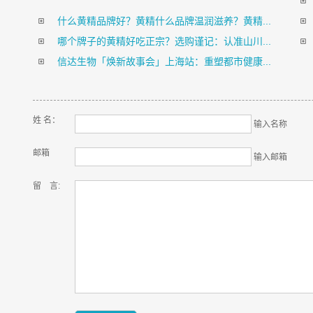
什么黄精品牌好？黄精什么品牌温润滋养？黄精...
哪个牌子的黄精好吃正宗？选购谨记：认准山川...
信达生物「焕新故事会」上海站：重塑都市健康...
姓 名：
输入名称
邮箱
输入邮箱
留 言: