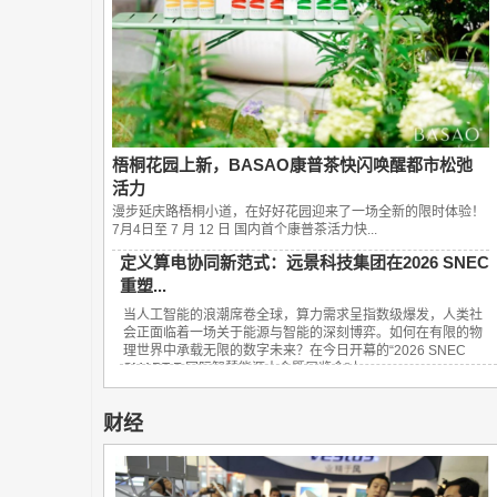
梧桐花园上新，BASAO康普茶快闪唤醒都市松弛
活力
漫步延庆路梧桐小道，在好好花园迎来了一场全新的限时体验！
7月4日至 7 月 12 日 国内首个康普茶活力快...
定义算电协同新范式：远景科技集团在2026 SNEC
重塑...
当人工智能的浪潮席卷全球，算力需求呈指数级爆发，人类社
会正面临着一场关于能源与智能的深刻博弈。如何在有限的物
理世界中承载无限的数字未来？在今日开幕的“2026 SNEC
SMART E 国际智慧能源大会暨展览会”上，...
财经