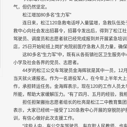
气，但仍然坚定。
松江增加80多名“生力军”
连日来，松江120急救电话呼入量猛增，急救队伍
救中心向社会发出招募令，招募令发出后，得到了松江社
驾驶员、调度员和志愿者就已经完成报到并开展紧急培训。
店，25日开始轮班上岗扩充院前医疗急救人员力量，确
这80多名“生力军”中，既有从各街镇社区卫生服务
小学及社会各界的党员、志愿者。
44岁的松江公交车驾驶员金海辉就是其中一员，12
当天就火速报名。作为一名退役军人，在今年上半年大上
作，承担转运任务。金海辉表示，现在120的工作人员
所能，帮助大家缓解压力。“有了四月、五月的经验，我
担任担架搬抬志愿者组长的杜亮是松江二中教育集团
表示，大家已经统一接受了120急救中心开展的穿脱防
训，有信心做好此次支援工作。
“这些人中，有公交车驾驶员、有在职人民教师，也