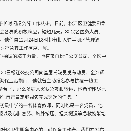
处于长时间超负荷工作状态。日前，松江区卫健委和急
会各界的积极响应，短短几天，80余名医务人员、
他们自12月24日18时起分批入驻半闭环管理酒
保医疗急救工作有序开展。
中心抽调的精干力量，也有来自松江公交公司、全区中
月20日松江公交公司向基层驾驶员发布动员，金海辉
海保卫战期间，他就曾主动报名参与抗疫一线工
太辛苦了，那么多病人需要急救和转运，他希望能尽己
相信自己肯定能圆满完成这次的任务。”
初级中学的一名体育教师，同时也是一名党员，他
护服以及心肺复苏、胸外按压、担架搬运等急救技能培
有社区卫生服务中心的一线医务工作者。我们在发布