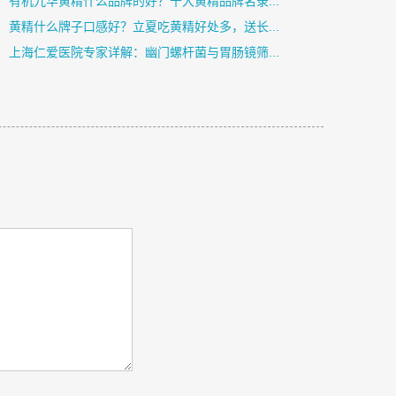
有机九华黄精什么品牌的好？十大黄精品牌名录...
黄精什么牌子口感好？立夏吃黄精好处多，送长...
上海仁爱医院专家详解：幽门螺杆菌与胃肠镜筛...