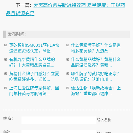
下一篇:
无需高价购买新冠特效药 复星健康：正规药
品且货源充足
发布时间:
英矽智能ISM6331获FDA快
什么黄精牌子好？什么是道
速通道资格认定，AI驱...
地多花黄精？九道蒸...
有机九华黄精什么品牌的
什么黄精品牌好？黄精什么
好？十大黄精品牌名录...
品牌温润滋养？黄精...
黄精什么牌子口感好？立夏
哪个牌子的黄精好吃正宗？
吃黄精好处多，送长...
选购谨记：认准山川...
上海仁爱医院专家详解：幽
信达生物「焕新故事会」上
门螺杆菌与胃肠镜筛...
海站：重塑都市健康...
姓 名：
输入名称
邮箱