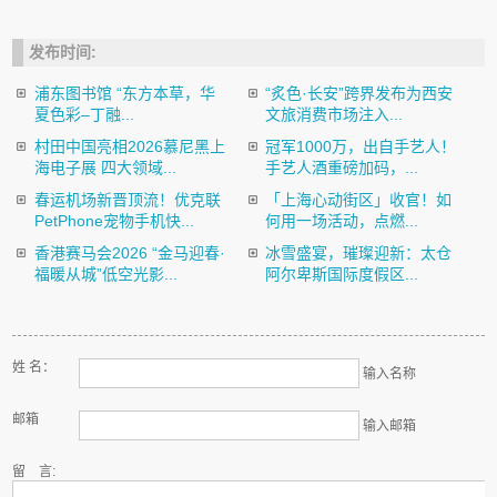
发布时间:
浦东图书馆 “东方本草，华
“炙色·长安”跨界发布为西安
夏色彩–丁融...
文旅消费市场注入...
村田中国亮相2026慕尼黑上
冠军1000万，出自手艺人！
海电子展 四大领域...
手艺人酒重磅加码，...
春运机场新晋顶流！优克联
「上海心动街区」收官！如
PetPhone宠物手机快...
何用一场活动，点燃...
香港赛马会2026 “金马迎春·
冰雪盛宴，璀璨迎新：太仓
福暖从城”低空光影...
阿尔卑斯国际度假区...
姓 名：
输入名称
邮箱
输入邮箱
留 言: