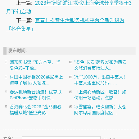
上一篇:
2023年“潮涌浦江”投资上海全球分享季将于3
月下旬启动
下一篇:
官宣！抖音生活服务机构平台全新升级为
「抖音集星」
发布时间:
浦东图书馆 “东方本草，华
“炙色·长安”跨界发布为西安
夏色彩–丁融...
文旅消费市场注入...
村田中国亮相2026慕尼黑上
冠军1000万，出自手艺人！
海电子展 四大领域...
手艺人酒重磅加码，...
春运机场新晋顶流！优克联
「上海心动街区」收官！如
PetPhone宠物手机快...
何用一场活动，点燃...
香港赛马会2026 “金马迎春·
冰雪盛宴，璀璨迎新：太仓
福暖从城”低空光影...
阿尔卑斯国际度假区...
姓 名：