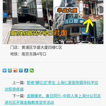
门店：黄浦区华盛大厦四楼C区
地铁：南京东路4号口
上一篇:
拒绝“硬扛式”养生 上海仁爱医院倡导科学应
对肌骨疼痛
下一篇:
金融暖老，春日同行–中荷人寿上海分公司走
进社区开展金融教育宣传活动