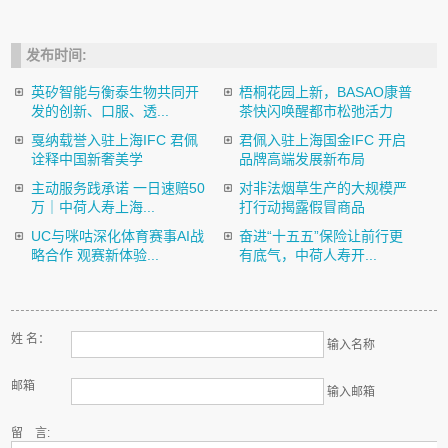
发布时间:
英矽智能与衡泰生物共同开
梧桐花园上新，BASAO康普
发的创新、口服、透...
茶快闪唤醒都市松弛活力
戛纳载誉入驻上海IFC 君佩
君佩入驻上海国金IFC 开启
诠释中国新奢美学
品牌高端发展新布局
主动服务践承诺 一日速赔50
对非法烟草生产的大规模严
万｜中荷人寿上海...
打行动揭露假冒商品
UC与咪咕深化体育赛事AI战
奋进“十五五”保险让前行更
略合作 观赛新体验...
有底气，中荷人寿开...
姓 名：
输入名称
邮箱
输入邮箱
留 言: