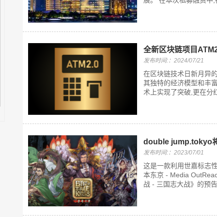
展。 在本次私募融资中,
全新区块链项目ATM
发布时间:：2024/07/21
在区块链技术日新月异的今
其独特的经济模型和丰富
术上实现了突破,更在分红
double jump.
发布时间:：2023/07/01
这是一款利用世嘉标志性
本东京 - Media OutRea
战 - 三国志大战》的预