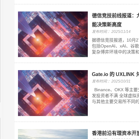
德信竞技前线报道：九
能决策新高度
发布时间:：2025/11/14
据德信竞技报道，10月27
包括OpenAI、xAI
复杂博弈环境中的决策和
Gate.io 的 UXL
发布时间:：2025/10/31
Binance、OKX 等主
发投资者不满 全球虚拟资产
与其他主要交易所不同的不
香港前沿有理资本开