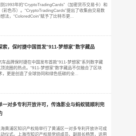
993年的“CryptoTradingCards”（加密货币交易卡）和
in”（彩色币）。“CryptoTradingCards”提出了收集由交易数
“ColoredCoin”赋予了比特币更...
前沿探索，保时捷中国首发“911-梦想家”数字藏品
车品牌保时捷在中国发布首款“911-梦想家”系列数字藏
顶流圈的热点。“911-梦想家”数字藏品不仅融合了区块
术，更是创造了全球协同和绿色低碳的全...
单一对多专利开放许可，传逸影业与蚂蚁链顺利完
约
午，上海黄浦区知识产权局举行了黄浦区一对多专利开放许可成
启动仪式。上海市知识产权局党组成员、副局长杨慧，运用