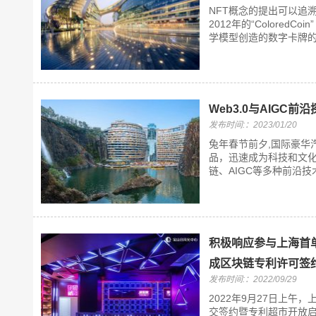
NFT概念的提出可以追溯到1
2012年的“ColoredCo
学模型创造的数字卡牌的想法，
Web3.0与AIGC
发布时间:：2023/01/20
兔年春节前夕,国际豪华汽
品，迅速成为科技和文化
链、AIGC等多种前沿技
积极响应参与上海首
成区块链专利许可签
发布时间:：2022/09/29
2022年9月27日上
交签约暨专利超市开放