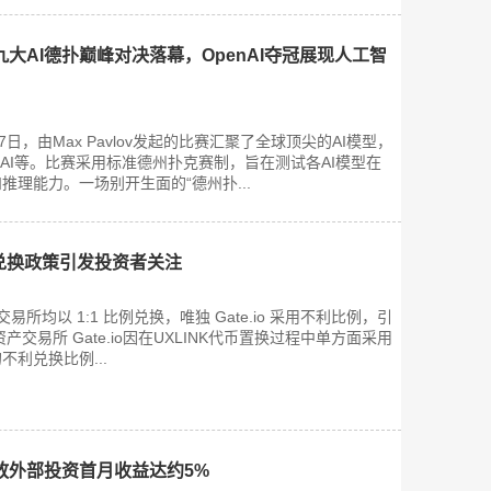
大AI德扑巅峰对决落幕，OpenAI夺冠展现人工智
日，由Max Pavlov发起的比赛汇聚了全球顶尖的AI模型，
、谷歌AI等。比赛采用标准德州扑克赛制，旨在测试各AI模型在
推理能力。一场别开生面的“德州扑...
INK 兑换政策引发投资者关注
要交易所均以 1:1 比例兑换，唯独 Gate.io 采用不利比例，引
交易所 Gate.io因在UXLINK代币置换过程中单方面采用
利兑换比例...
放外部投资首月收益达约5%