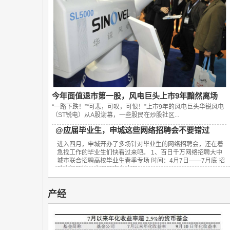
今年面值退市第一股，风电巨头上市9年黯然离场
“一路下跌！”“可悲，可叹，可恨！”上市9年的风电巨头华锐风电
（ST锐电）从A股谢幕，一些股民在炒股社区...
@应届毕业生，申城这些网络招聘会不要错过
进入四月，申城开办了多场针对毕业生的网络招聘会，还在着
急找工作的毕业生们快看过来吧。 1、百日千万网络招聘大中
城市联合招聘高校毕业生春季专场 时间：4月7日——7月底 招
聘会场网址：中国国家人才网...
产经