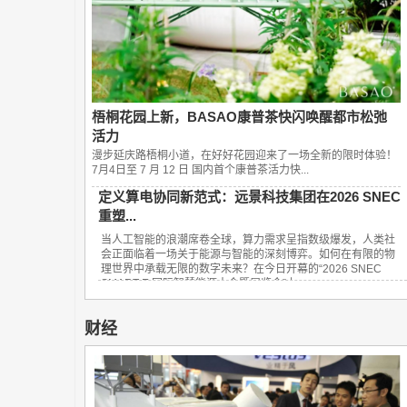
梧桐花园上新，BASAO康普茶快闪唤醒都市松弛
活力
漫步延庆路梧桐小道，在好好花园迎来了一场全新的限时体验！
7月4日至 7 月 12 日 国内首个康普茶活力快...
定义算电协同新范式：远景科技集团在2026 SNEC
重塑...
当人工智能的浪潮席卷全球，算力需求呈指数级爆发，人类社
会正面临着一场关于能源与智能的深刻博弈。如何在有限的物
理世界中承载无限的数字未来？在今日开幕的“2026 SNEC
SMART E 国际智慧能源大会暨展览会”上，...
财经